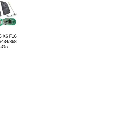
 X6 F16
/434/868
ssGo