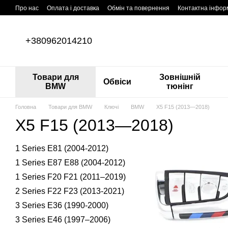
Перейти до основного контенту
Про нас
Оплата і доставка
Обмін та повернення
Контактна інфор
+380962014210
Товари для
Зовнішній
Обвіси
BMW
тюнінг
Головна
Товари для BMW
Ключі
BMW
X5 F15 (2013—2018)
X5 F15 (2013—2018)
1 Series Е81 (2004-2012)
1 Series E87 E88 (2004-2012)
1 Series F20 F21 (2011–2019)
2 Series F22 F23 (2013-2021)
3 Series E36 (1990-2000)
3 Series E46 (1997–2006)