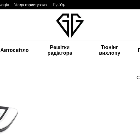
Рус
Укр
мація
Угода користувача
Решітки
Тюнінг
Автосвітло
радіатора
вихлопу
С