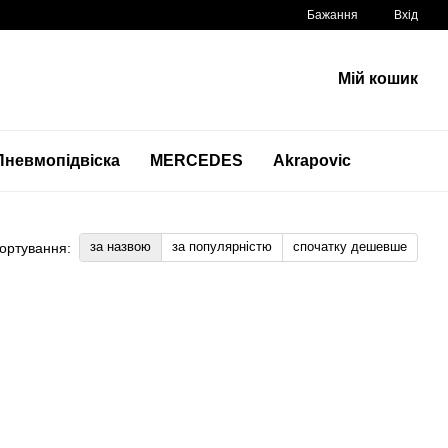
Бажання
Вхід
Мій кошик
Пневмопідвіска
MERCEDES
Akrapovic
за назвою
за популярністю
спочатку дешевше
ортування: