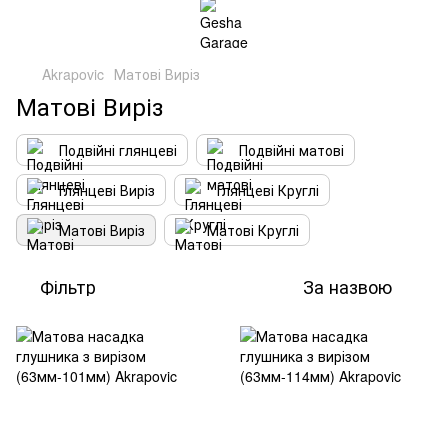
Akrapovic
Матові Виріз
Матові Виріз
Подвійні глянцеві
Подвійні матові
Глянцеві Виріз
Глянцеві Круглі
Матові Виріз
Матові Круглі
Фільтр
За назвою