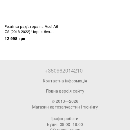
Решітка радіатора на Audi A6
C8 (2018-2022) Чорна без
емблеми в стилі RS6 під
12 998 грн
дистронік
+380962014210
Контактна інформація
Повна версія сайту
© 2013—2026
Магазин автозапчастин і тюнінгу
Графік роботи:
Будні: 09:00–19:00