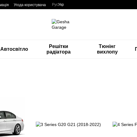
Рус
Укр
мація
Угода користувача
Решітки
Тюнінг
Автосвітло
радіатора
вихлопу