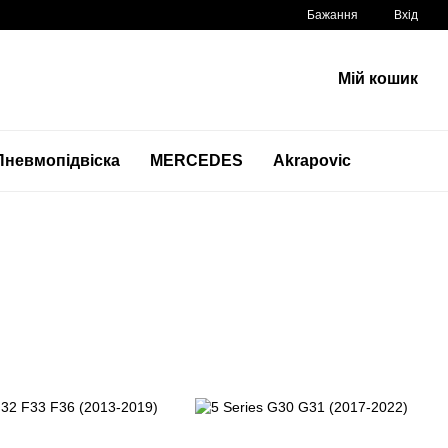
Бажання
Вхід
Мій кошик
Пневмопідвіска
MERCEDES
Akrapovic