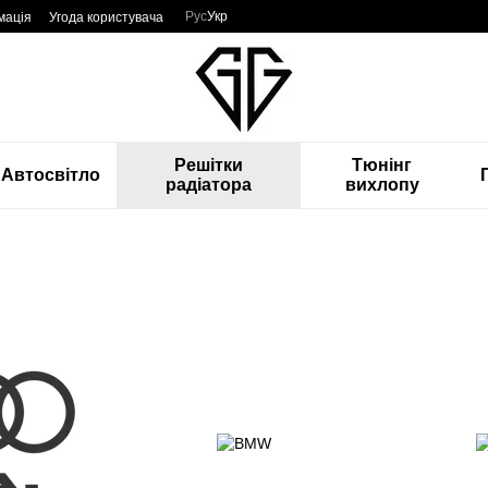
Рус
Укр
мація
Угода користувача
Решітки
Тюнінг
Автосвітло
радіатора
вихлопу