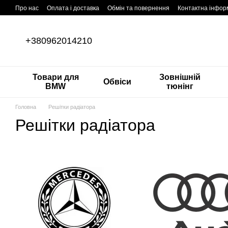
Перейти до основного контенту
Про нас
Оплата і доставка
Обмін та повернення
Контактна інфор
+380962014210
Товари для
Зовнішній
Обвіси
BMW
тюнінг
Головна
Решітки радіатора
Решітки радіатора