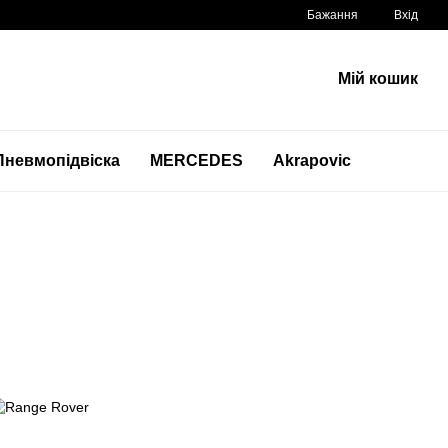
Бажання
Вхід
Мій кошик
Пневмопідвіска
MERCEDES
Akrapovic