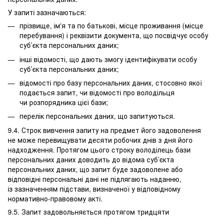
У запиті зазначаються:
прізвище, ім'я та по батькові, місце проживання (місце
перебування) і реквізити документа, що посвідчує особу
суб’єкта персональних даних;
інші відомості, що дають змогу ідентифікувати особу
суб’єкта персональних даних;
відомості про базу персональних даних, стосовно якої
подається запит, чи відомості про володільця
чи розпорядника цієї бази;
перелік персональних даних, що запитуються.
9.4. Строк вивчення запиту на предмет його задоволення
не може перевищувати десяти робочих днів з дня його
надходження. Протягом цього строку володілець бази
персональних даних доводить до відома суб’єкта
персональних даних, що запит буде задоволене або
відповідні персональні дані не підлягають наданню,
із зазначенням підстави, визначеної у відповідному
нормативно-правовому акті.
9.5. Запит задовольняється протягом тридцяти