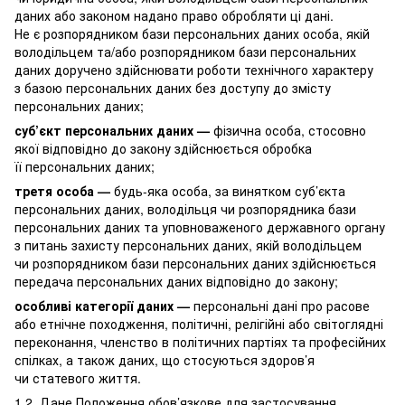
даних або законом надано право обробляти ці дані.
Не є розпорядником бази персональних даних особа, якій
володільцем та/або розпорядником бази персональних
даних доручено здійснювати роботи технічного характеру
з базою персональних даних без доступу до змісту
персональних даних;
суб’єкт персональних даних —
фізична особа, стосовно
якої відповідно до закону здійснюється обробка
її персональних даних;
третя особа —
будь-яка особа, за винятком суб’єкта
персональних даних, володільця чи розпорядника бази
персональних даних та уповноваженого державного органу
з питань захисту персональних даних, якій володільцем
чи розпорядником бази персональних даних здійснюється
передача персональних даних відповідно до закону;
особливі категорії даних —
персональні дані про расове
або етнічне походження, політичні, релігійні або світоглядні
переконання, членство в політичних партіях та професійних
спілках, а також даних, що стосуються здоров’я
чи статевого життя.
1.2. Дане Положення обов’язкове для застосування