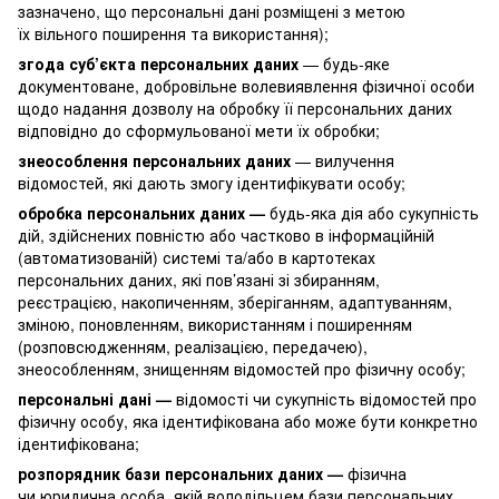
зазначено, що персональні дані розміщені з метою
їх вільного поширення та використання);
згода суб’єкта персональних даних
— будь-яке
документоване, добровільне волевиявлення фізичної особи
щодо надання дозволу на обробку її персональних даних
відповідно до сформульованої мети їх обробки;
знеособлення персональних даних
— вилучення
відомостей, які дають змогу ідентифікувати особу;
обробка персональних даних —
будь-яка дія або сукупність
дій, здійснених повністю або частково в інформаційній
(автоматизованій) системі та/або в картотеках
персональних даних, які пов’язані зі збиранням,
реєстрацією, накопиченням, зберіганням, адаптуванням,
зміною, поновленням, використанням і поширенням
(розповсюдженням, реалізацією, передачею),
знеособленням, знищенням відомостей про фізичну особу;
персональні дані —
відомості чи сукупність відомостей про
фізичну особу, яка ідентифікована або може бути конкретно
ідентифікована;
розпорядник бази персональних даних —
фізична
чи юридична особа, якій володільцем бази персональних