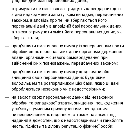
у відповідній базі персональних даних;
отримувати не пізніш як за тридцять календарних днів
з дня надходження запиту, крім випадків, передбачених
законом, відповідь про те, чи зберігаються його
персональні дані у відповідній базі персональних даних,
а також отримувати зміст його персональних даних, які
зберігаються;
пред'являти вмотивовану вимогу із запереченням проти
обробки своїх персональних даних органами державної
влади, органами місцевого самоврядування при
здійсненні їхніх повноважень, передбачених законом;
пред'являти вмотивовану вимогу щодо зміни або
знищення своїх персональних даних будь-яким
володільцем та розпорядником цієї бази, якщо ці дані
обробляються незаконно чи є недостовірними;
на захист своїх персональних даних від незаконної
обробки та випадкової втрати, знищення, пошкодження
у зв'язку з умисним приховуванням, ненаданням
чи несвоєчасним їх наданням, а також на захист від
надання відомостей, що є недостовірними чи ганьблять
честь, гідність та ділову репутацію фізичної особи;