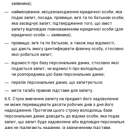
заявника);
найменування, місцезнаходження юридичної особи, яка
подає запит, посада, прізвище, ім'я та по батькові особи,
яка засвідчує запит; підтвердження того, що зміст
запиту відповідає повноваженням юридичної особи (для
юридичної особи — заявника);
прізвище, ім'я та по батькові, а також інші відомості,
що дають змогу ідентифікувати фізичну особу, стосовно
якої робиться запит;
відомості про базу персональних даних, стосовно якої
подається запит, чи відомості про володільця
чи розпорядника цієї бази персональних даних;
перелік персональних даних, що запитуються;
мета та/або правові підстави для запиту.
6.5. Строк вивчення запиту на предмет його задоволення
не може перевищувати десяти робочих днів з дня його
надходження. Протягом цього строку володілець бази
персональних даних доводить до відома особи, яка подає
запит, що запит буде задоволене або відповідні персональні
дані не підлягають наданню, із зазначенням підстави,