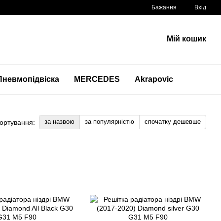
Бажання
Вхід
Мій кошик
Пневмопідвіска
MERCEDES
Akrapovic
за назвою
за популярністю
спочатку дешевше
ортування: