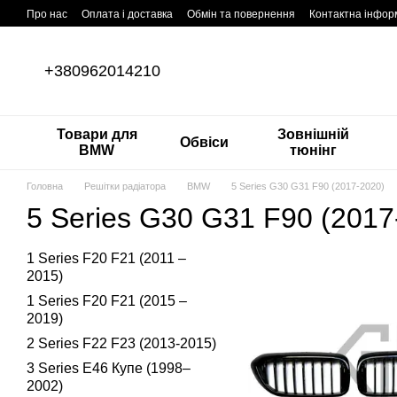
Перейти до основного контенту
Про нас
Оплата і доставка
Обмін та повернення
Контактна інфор
+380962014210
Товари для
Зовнішній
Обвіси
BMW
тюнінг
Головна
Решітки радіатора
BMW
5 Series G30 G31 F90 (2017-2020)
5 Series G30 G31 F90 (2017
1 Series F20 F21 (2011 –
2015)
1 Series F20 F21 (2015 –
2019)
2 Series F22 F23 (2013-2015)
3 Series E46 Купе (1998–
2002)