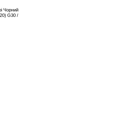
рі Чорний
0) G30 /