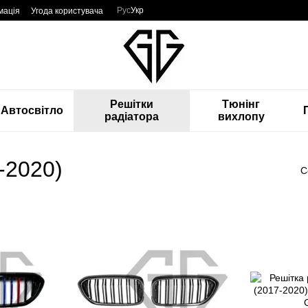
Рус
Укр
мація
Угода користувача
Решітки
Тюнінг
Автосвітло
радіатора
вихлопу
-2020)
С