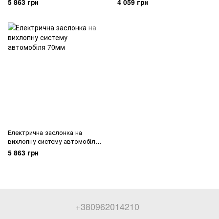
5 863 грн
4 059 грн
Електрична заслонка на
вихлопну систему автомобіля
70мм
5 863 грн
+380962014210