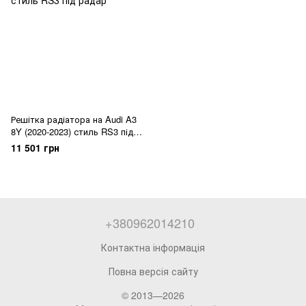
Решітка радіатора на Audi A3
8Y (2020-2023) стиль RS3 під
радар
11 501 грн
+380962014210
Контактна інформація
Повна версія сайту
© 2013—2026