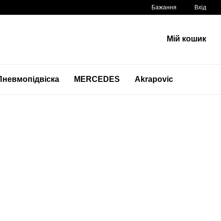
Бажання
Вхід
Мій кошик
Пневмопідвіска
MERCEDES
Akrapovic