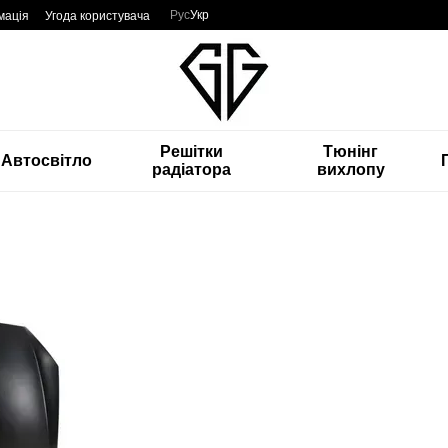
Рус
Укр
мація
Угода користувача
Решітки
Тюнінг
Автосвітло
радіатора
вихлопу