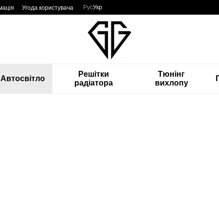
Рус
Укр
мація
Угода користувача
Решітки
Тюнінг
Автосвітло
радіатора
вихлопу