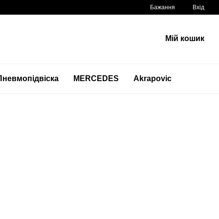
Бажання
Вхід
Мій кошик
Пневмопідвіска
MERCEDES
Akrapovic