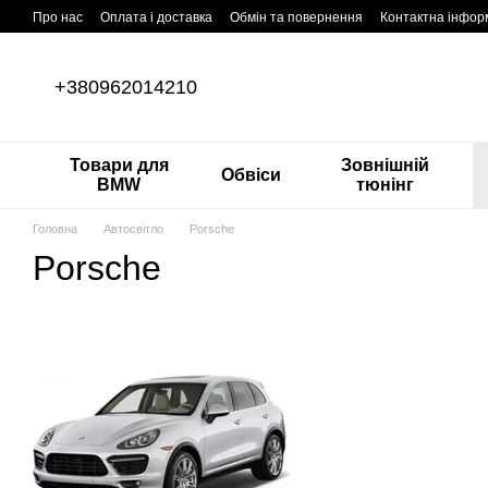
Перейти до основного контенту
Про нас
Оплата і доставка
Обмін та повернення
Контактна інфор
+380962014210
Товари для
Зовнішній
Обвіси
BMW
тюнінг
Головна
Автосвітло
Porsche
Porsche