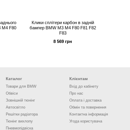
заднього
Клики сплітери карбон в задній
 M4 F80
бампер BMW M3 M4 F80 F81 F82
F83
8 569 грн
Каталог
Клієнтам
Товари для BMW
Вхід до кабінету
Обвіси
Про нас
Зовнішній тюнінг
Оплата і доставка
Автосвітло
Обмін та повернення
Решітки радіатора
Контактна інформація
Тюнінг вихлопу
Угода користувача
Пневмопідвіска