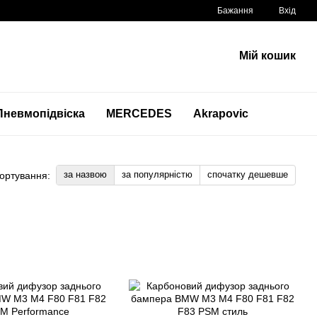
Бажання
Вхід
Мій кошик
Пневмопідвіска
MERCEDES
Akrapovic
за назвою
за популярністю
спочатку дешевше
ортування: