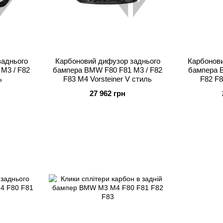
заднього
Карбоновий дифузор заднього
Карбонови
M3 / F82
бампера BMW F80 F81 M3 / F82
бампера 
ь
F83 M4 Vorsteiner V стиль
F82 F8
27 962 грн