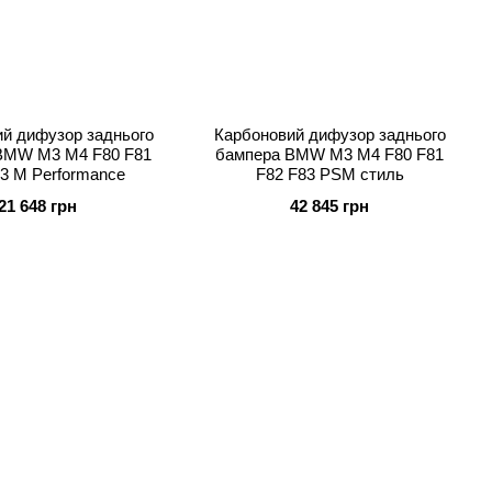
й дифузор заднього
Карбоновий дифузор заднього
BMW M3 M4 F80 F81
бампера BMW M3 M4 F80 F81
3 M Performance
F82 F83 PSM стиль
21 648 грн
42 845 грн