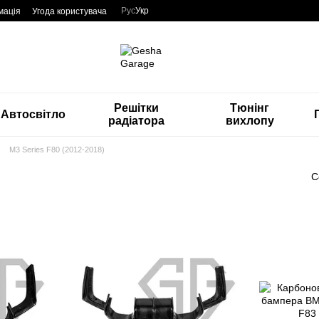
Рус
Укр
мація
Угода користувача
Решітки
Тюнінг
Автосвітло
радіатора
вихлопу
M3 Series F80 (2012-2018)
С