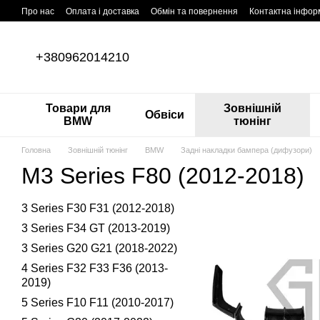
Перейти до основного контенту
Про нас
Оплата і доставка
Обмін та повернення
Контактна інфор
+380962014210
Товари для
Зовнішній
Обвіси
BMW
тюнінг
Головна
Зовнішній тюнінг
BMW
Задні накладки бампера (дифузори)
M3 Series F80 (2012-2018)
3 Series F30 F31 (2012-2018)
3 Series F34 GT (2013-2019)
3 Series G20 G21 (2018-2022)
4 Series F32 F33 F36 (2013-
2019)
5 Series F10 F11 (2010-2017)