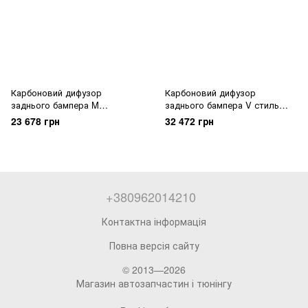
Карбоновий дифузор
Карбоновий дифузор
заднього бампера M
заднього бампера V стиль
Performance BMW M2 F87 /
BMW M2 F87
23 678 грн
32 472 грн
Competition
+380962014210
Контактна інформація
Повна версія сайту
© 2013—2026
Магазин автозапчастин і тюнінгу