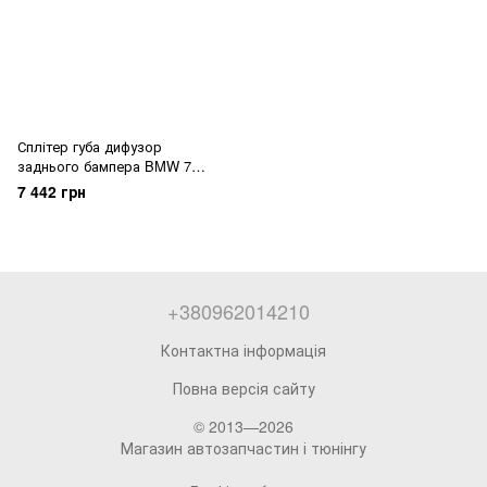
Сплітер губа дифузор
заднього бампера BMW 7
Series G11 G12 (2019-2022)
7 442 грн
+380962014210
Контактна інформація
Повна версія сайту
© 2013—2026
Магазин автозапчастин і тюнінгу