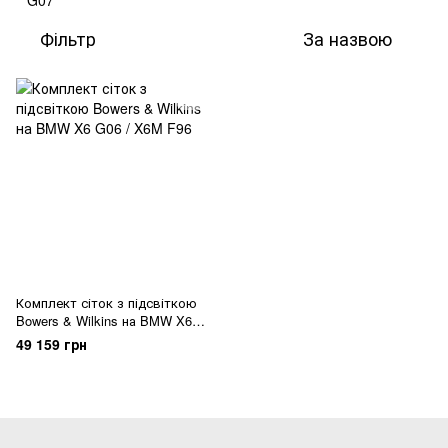
Фільтр
За назвою
Комплект сіток з підсвіткою
Bowers & Wilkins на BMW X6
G06 / X6M F96
49 159 грн