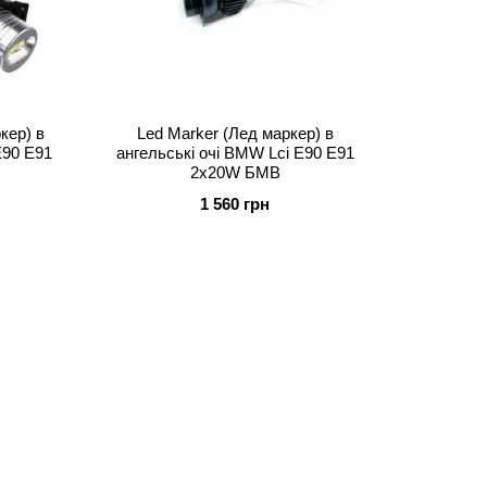
кер) в
Led Marker (Лед маркер) в
E90 E91
ангельські очі BMW Lci E90 E91
2х20W БМВ
1 560 грн