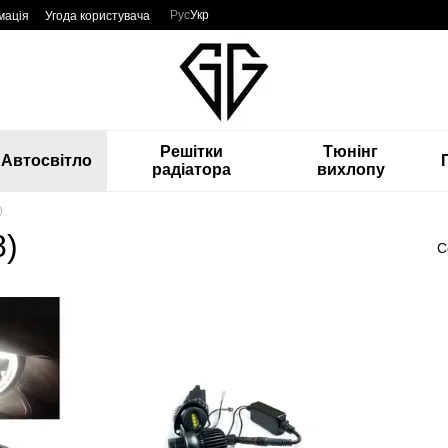
Рус
Укр
мація
Угода користувача
Решітки
Тюнінг
Автосвітло
радіатора
вихлопу
)
8)
С