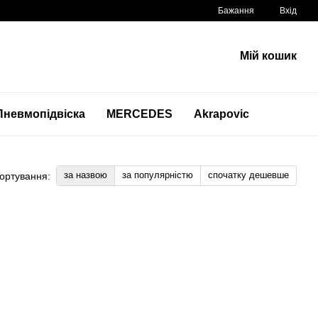
Бажання
Вхід
Мій кошик
Пневмопідвіска
MERCEDES
Akrapovic
за назвою
за популярністю
спочатку дешевше
ортування: