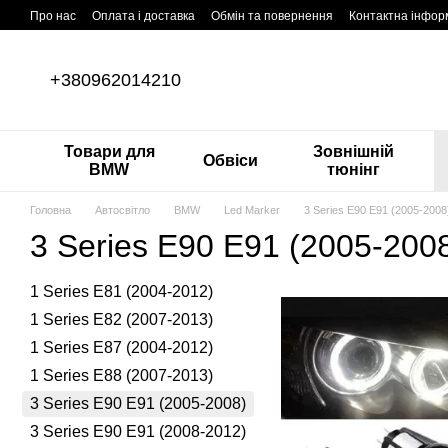
Перейти до основного контенту
Про нас
Оплата і доставка
Обмін та повернення
Контактна інфор
+380962014210
Товари для
Зовнішній
Обвіси
BMW
тюнінг
Головна
Автосвітло
BMW
Led Marker
3 Series E90 E91 (2005-2008
3 Series E90 E91 (2005-200
1 Series Е81 (2004-2012)
1 Series E82 (2007-2013)
1 Series Е87 (2004-2012)
1 Series E88 (2007-2013)
3 Series E90 E91 (2005-2008)
3 Series E90 E91 (2008-2012)