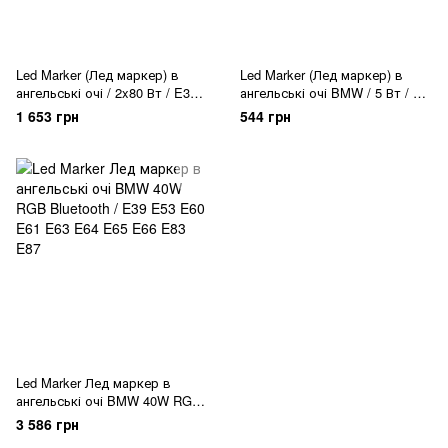
Led Marker (Лед маркер) в
Led Marker (Лед маркер) в
ангельські очі / 2x80 Вт / E39
ангельські очі BMW / 5 Вт / 5W
E53 E60 E63 E65 E83 E87
/ E39 E53 E60 E63 E65 E83
1 653 грн
544 грн
E87
Led Marker Лед маркер в
ангельські очі BMW 40W RGB
Bluetooth / E39 E53 E60 E61
3 586 грн
E63 E64 E65 E66 E83 E87