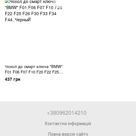
Чохол до смарт ключа "BMW"
F01 F06 F07 F10 F20 F22 F25
F26 F30 F33 F34 F44
437 грн
+380962014210
Контактна інформація
Повна версія сайту