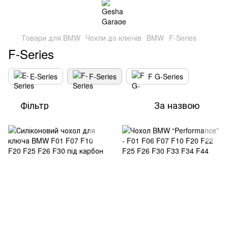
Товари для BMW
Чохли до ключів
BMW
F-Series
F-Series
E-Series
F-Series
F G-Series
Фільтр
За назвою