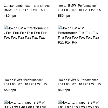
Силіконовий чохол для ключа
Чохол BMW “Performance” -
BMW F01 F07 F10 F20 F25 F26
F01 F06 F07 F10 F20 F22 F25
F30 під карбон
F26 F30 F33 F34 F44
180 грн
550 грн
Чохол BMW “Performance” -
Чохол BMW M Performance
F01 F06 F07 F10 F20 F22 F25
F01 F06 F07 F10 F20 F22 F25
F26 F30 F33 F34 F44
F26 F30 F33 F34 F44
550 грн
860 грн