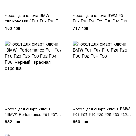
Чохол для ключа BMW
Чохол для ключа BWM F01
силіконовий / F01 F07 F10 F20
F07 F10 F20 F25 F30 F32 F34
F25 F30 F48
F36 БМВ
153 грн
717 грн
Чохол для смарт ключа
Чохол для смарт ключа BMW
"BMW" Performance F01 F07
F01 F07 F10 F20 F25 F30 F32
F10 F20 F25 F30 F32 F34 F36
F34 F36
882 грн
660 грн