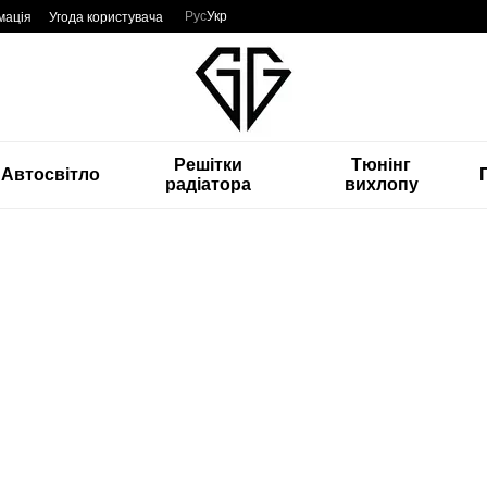
Рус
Укр
мація
Угода користувача
Решітки
Тюнінг
Автосвітло
радіатора
вихлопу