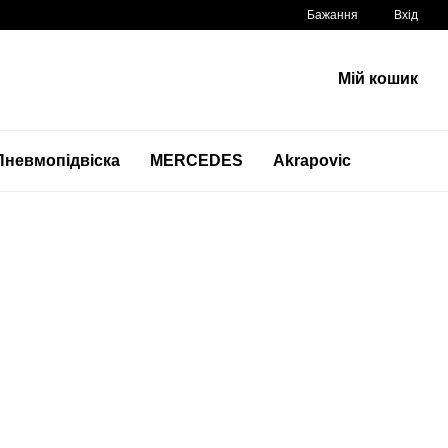
Бажання
Вхід
Мій кошик
Пневмопідвіска
MERCEDES
Akrapovic