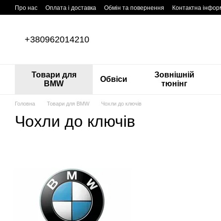
Перейти до основного контенту
Про нас
Оплата і доставка
Обмін та повернення
Контактна інфор
+380962014210
Товари для
Зовнішній
Обвіси
BMW
тюнінг
Головна
Товари для BMW
Чохли до ключів
Чохли до ключів