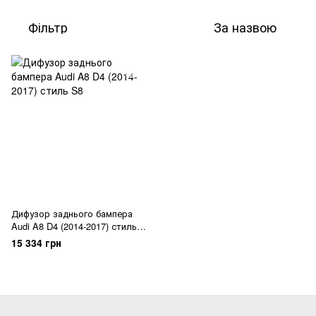
Фільтр
За назвою
Дифузор заднього бампера
Audi A8 D4 (2014-2017) стиль
S8
15 334 грн