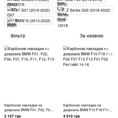
X7 G07 (2019-2022)
Z Series G29 (2018-2022)
BMW I3 (2013-2022)
Фільтр
За назвою
Карбонові накладки на
Карбонові накладки на
дзеркала BMW F01, F02, F06,
дзеркала BMW F10 F18 F11
F07, F10, F11, F12, F13
F06 F07 F12 F13 F01 F02
3 157 грн
4 510 грн