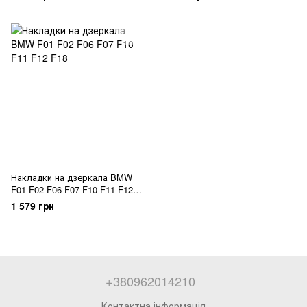
Рестайл 14-16
Накладки на дзеркала BMW
F01 F02 F06 F07 F10 F11 F12
F18
1 579 грн
+380962014210
Контактна інформація