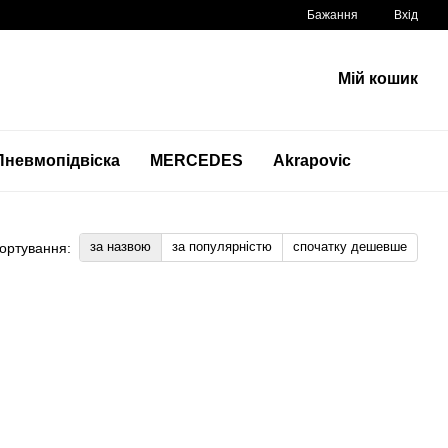
Бажання
Вхід
Мій кошик
Пневмопідвіска
MERCEDES
Akrapovic
за назвою
за популярністю
спочатку дешевше
ортування: