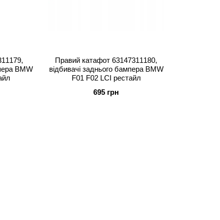
311179,
Правий катафот 63147311180,
мпера BMW
відбивачі заднього бампера BMW
айл
F01 F02 LCI рестайл
695 грн