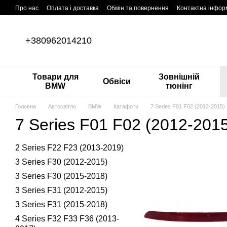
Перейти до основного контенту
Про нас
Оплата і доставка
Обмін та повернення
Контактна інфор
+380962014210
Товари для
Зовнішній
Обвіси
BMW
тюнінг
Головна
Автосвітло
BMW
Катафоти
7 Series F01 F02 (2012-2015)
7 Series F01 F02 (2012-201
2 Series F22 F23 (2013-2019)
3 Series F30 (2012-2015)
3 Series F30 (2015-2018)
3 Series F31 (2012-2015)
3 Series F31 (2015-2018)
4 Series F32 F33 F36 (2013-