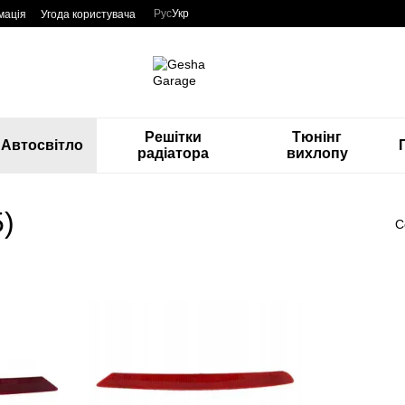
Рус
Укр
мація
Угода користувача
Решітки
Тюнінг
Автосвітло
радіатора
вихлопу
5)
С