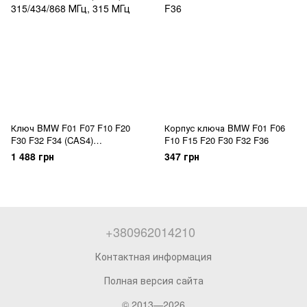
Ключ BMW F01 F07 F10 F20
Корпус ключа BMW F01 F06
F30 F32 F34 (CAS4)
F10 F15 F20 F30 F32 F36
315/434/868 МГц
1 488 грн
347 грн
+380962014210
Контактная информация
Полная версия сайта
© 2013—2026