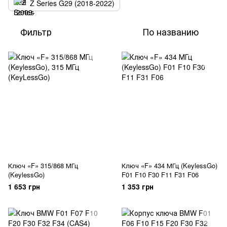
Z Series G29 (2018-2022)
Фильтр
По названию
Ключ «F» 315/868 МГц
Ключ «F» 434 МГц (KeylessGo)
(KeylessGo)
F01 F10 F30 F11 F31 F06
1 653 грн
1 353 грн