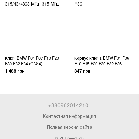
Ключ BMW F01 F07 F10 F20
Корпус ключа BMW F01 F06
F30 F32 F34 (CAS4)
F10 F15 F20 F30 F32 F36
315/434/868 МГц
1 488 грн
347 грн
+380962014210
Контактная информация
Полная версия сайта
© 2013—2026