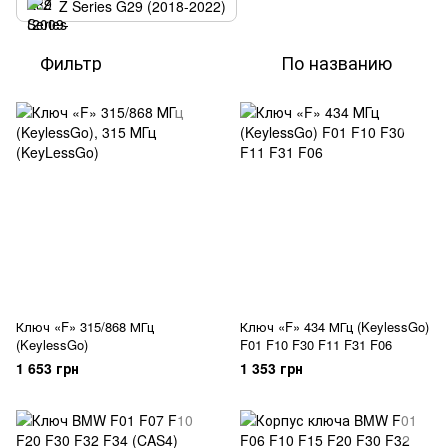
Z Series G29 (2018-2022)
Фильтр
По названию
Ключ «F» 315/868 МГц
Ключ «F» 434 МГц (KeylessGo)
(KeylessGo)
F01 F10 F30 F11 F31 F06
1 653 грн
1 353 грн