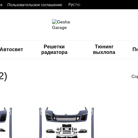
Рус
Укр
ия
Пользовательское соглашение
Решетки
Тюнинг
Автосвет
П
радиатора
выхлопа
2)
Со