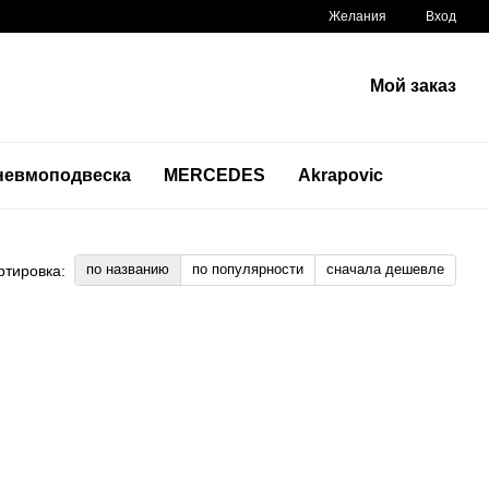
Желания
Вход
Мой заказ
невмоподвеска
MERCEDES
Akrapovic
по названию
по популярности
сначала дешевле
ртировка: