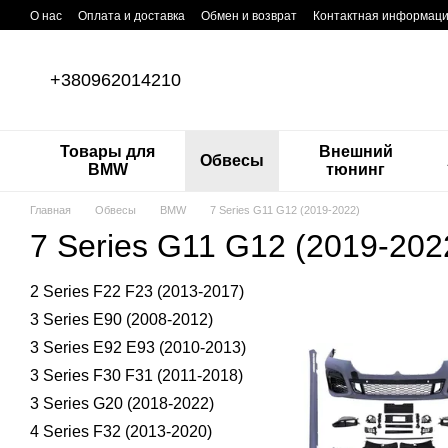
Перейти к основному контенту
О нас
Оплата и доставка
Обмен и возврат
Контактная информац
+380962014210
Товары для
Внешний
Обвесы
BMW
тюнинг
Главная
Обвесы
BMW
7 Series G11 G12 (2019-2022)
7 Series G11 G12 (2019-202
2 Series F22 F23 (2013-2017)
3 Series E90 (2008-2012)
3 Series E92 E93 (2010-2013)
3 Series F30 F31 (2011-2018)
3 Series G20 (2018-2022)
4 Series F32 (2013-2020)