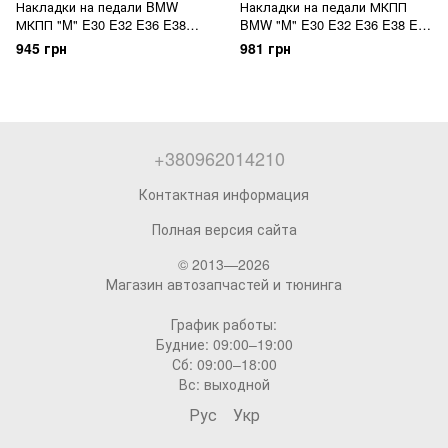
Накладки на педали BMW
Накладки на педали МКПП
МКПП "M" E30 E32 E36 E38
BMW "M" E30 E32 E36 E38 E39
E39 E46 E53 E84 E87 E90 E91
E46 E53 E84 E87 E90
945 грн
981 грн
E92 E93 БМВ
+380962014210
Контактная информация
Полная версия сайта
© 2013—2026
Магазин автозапчастей и тюнинга
График работы:
Будние: 09:00–19:00
Сб: 09:00–18:00
Вс: выходной
Рус
Укр