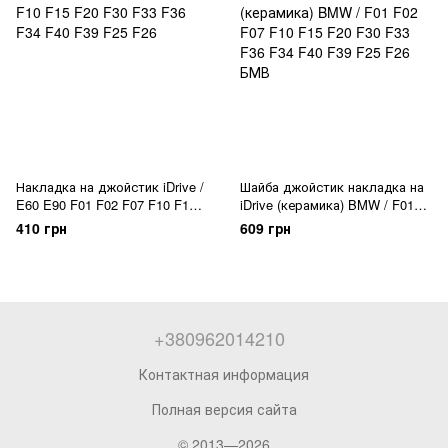
Накладка на джойстик iDrive /
Шайба джойстик накладка на
E60 E90 F01 F02 F07 F10 F15
iDrive (керамика) BMW / F01
F20 F30 F33 F36 F34 F40 F39
F02 F07 F10 F15 F20 F30 F33
410 грн
609 грн
F25 F26
F36 F34 F40 F39 F25 F26 БМВ
+380962014210
Контактная информация
Полная версия сайта
© 2013—2026