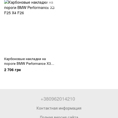
Карбоновые накладки на
пороги BMW Performance X3
F25 X4 F26
2 706 грн
+380962014210
Контактная информация
Полная версия сайта