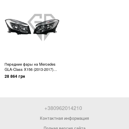
Передние фары на Mercedes
GLA-Class X156 (2013-2017)
Галоген
28 864 грн
+380962014210
Контактная информация
Полная версия сайта