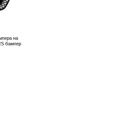
мпера на
 RS бампер