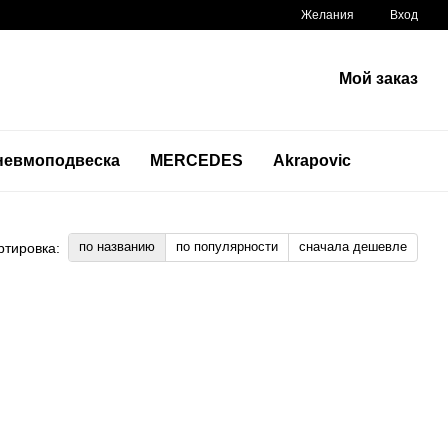
Желания
Вход
Мой заказ
невмоподвеска
MERCEDES
Akrapovic
по названию
по популярности
сначала дешевле
ртировка: