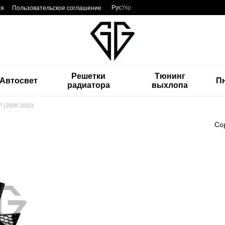
Рус
Укр
ия
Пользовательское соглашение
Решетки
Тюнинг
Автосвет
П
радиатора
выхлопа
P (2008-2012)
Со