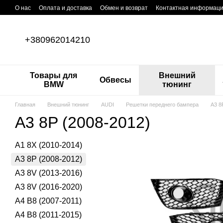
Перейти к основному контенту
О нас
Оплата и доставка
Обмен и возврат
Контактная информац
+380962014210
Товары для
Внешний
Обвесы
BMW
тюнинг
Главная
Внешний тюнинг
AUDI
Решетки переднего бампера
A3 8
A3 8P (2008-2012)
A1 8X (2010-2014)
A3 8P (2008-2012)
A3 8V (2013-2016)
A3 8V (2016-2020)
A4 B8 (2007-2011)
A4 B8 (2011-2015)