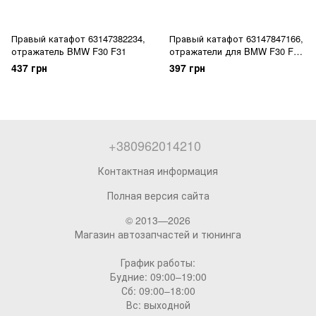
Правый катафот 63147382234,
Правый катафот 63147847166,
отражатель BMW F30 F31
отражатели для BMW F30 F31
F35 М пакет M pakiet
437 грн
397 грн
+380962014210
Контактная информация
Полная версия сайта
© 2013—2026
Магазин автозапчастей и тюнинга
График работы:
Будние: 09:00–19:00
Сб: 09:00–18:00
Вс: выходной