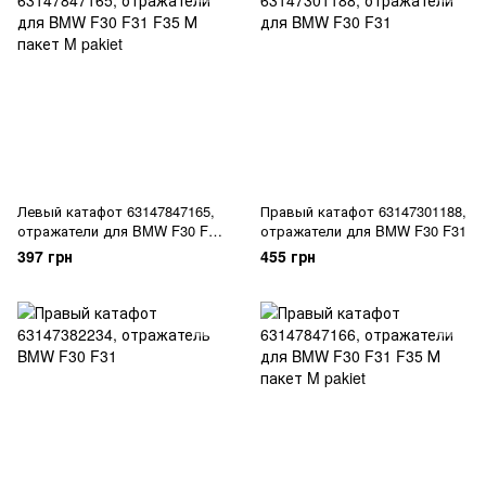
Левый катафот 63147847165,
Правый катафот 63147301188,
отражатели для BMW F30 F31
отражатели для BMW F30 F31
F35 М пакет M pakiet
397 грн
455 грн